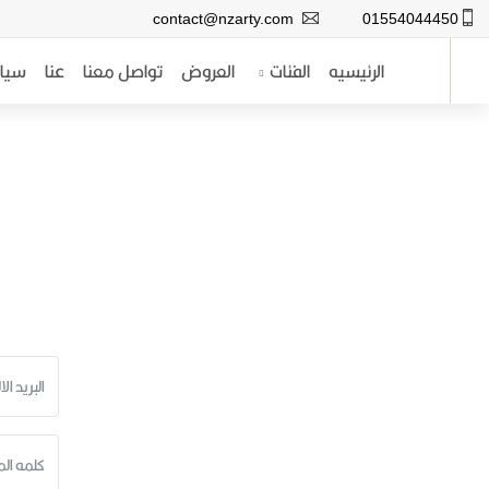
contact@nzarty.com
01554044450
الرئيسيه
الفئات
العروض
تواصل معنا
عنا
سيا
الرئيسيه
الفئات
نظارات شمس رجالى
العروض
نظارات شمس حريمى
تواصل معنا
نظارات طبية رجالى
عنا
نظارات طبية حريمى