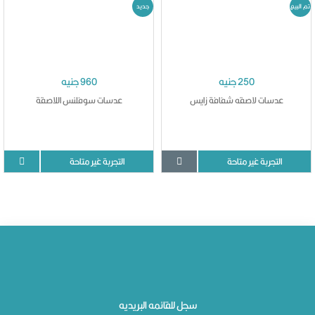
تم البيع
جديد
250 جنيه
960 جنيه
عدسات لاصقه شفافة زايس
عدسات سوفلنس اللاصقة
التجربة غير متاحة
التجربة غير متاحة
سجل للقائمه البريديه