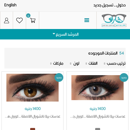
دخول
- تسجيل جديد
English
0
المرشد السريع
54
المنتجات الموجوده
ترتيب حسب
الفئات
لون
ماركات
الرئيسيه
جديد
جديد
الفئات
نظارات شمس رجالى
العروض
1400 جنيه
1400 جنيه
نظارات شمس حريمى
تواصل معنا
عدسات بيلا ناتشورال اللاصقة - كوول جراي
عدسات بيلا ناتشورال اللاصقة - كوول هازل
نظارات طبية رجالى
عنا
نظارات طبية حريمى