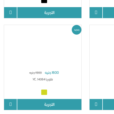
التجربة
جديد
1600 جنيه
1900 جنيه
فلوريا YC.14064
التجربة