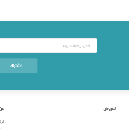
اشتراك
العروض
عن 
الر