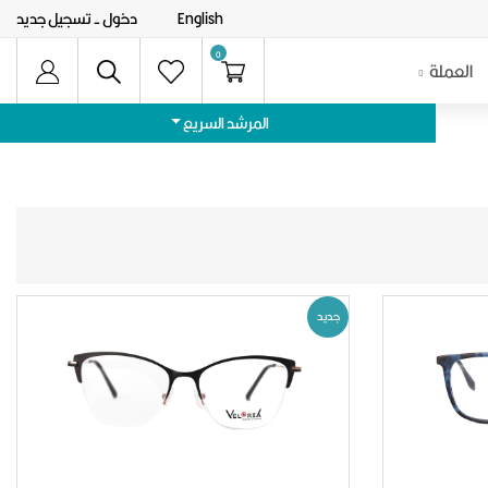
English
دخول
- تسجيل جديد
0
العملة
المرشد السريع
جديد