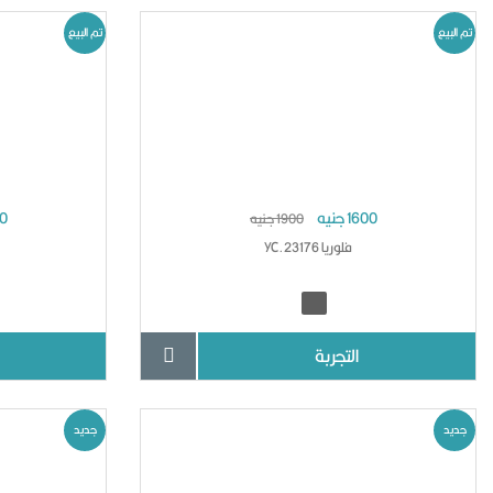
تم البيع
تم البيع
1600 جنيه
600
1900 جنيه
فلوريا YC.23176
التجربة
جديد
جديد