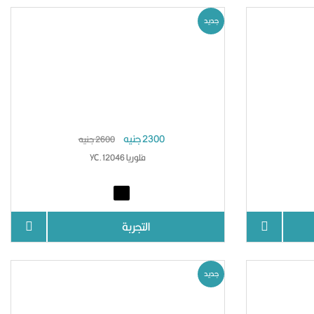
جديد
2300 جنيه
2600 جنيه
فلوريا YC.12046
التجربة
جديد