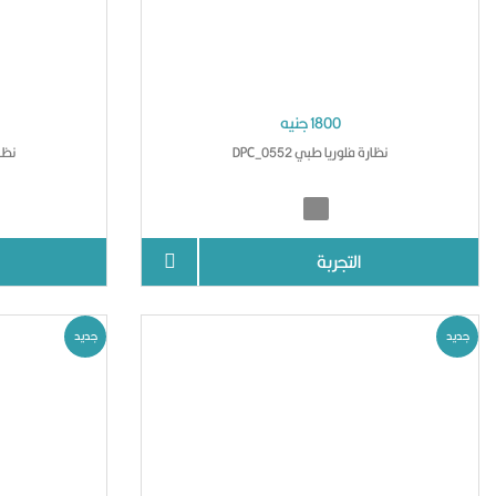
1800 جنيه
نظارة فلوريا طبي DPC_0552
نظارة
التجربة
جديد
جديد