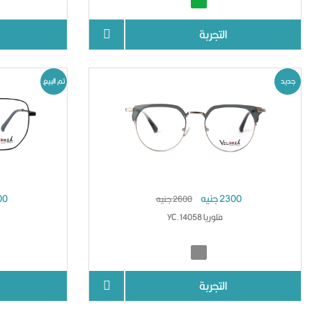
التجربة
جديد
تم البيع
2300 جنيه
300
2600 جنيه
فلوريا YC.14058
التجربة