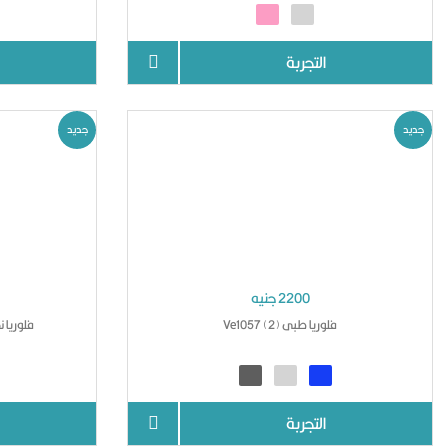
التجربة
جديد
جديد
2200 جنيه
فلوريا طبى Ve1057 (2)
فلوريا نضا
التجربة